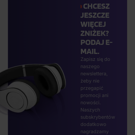
CHCESZ
JESZCZE
WIĘCEJ
ZNIŻEK?
PODAJ E-
MAIL.
Zapisz się do
naszego
newslettera,
żeby nie
przegapić
promocji ani
nowości.
Naszych
subskrybentów
dodatkowo
nagradzamy