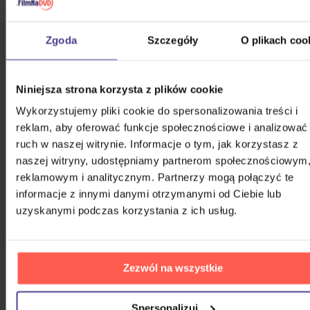
Anniversary)
Zgoda
Szczegóły
O plikach coo
2CD
99,60 zł
Na magazynie
Niniejsza strona korzysta z plików cookie
Gott Karel: Bílé Vánoce (Reedice
Wykorzystujemy pliki cookie do spersonalizowania treści i
2022)
reklam, aby oferować funkcje społecznościowe i analizować
ruch w naszej witrynie. Informacje o tym, jak korzystasz z
CD
naszej witryny, udostępniamy partnerom społecznościowym
48,80 zł
Na magazynie
reklamowym i analitycznym. Partnerzy mogą połączyć te
informacje z innymi danymi otrzymanymi od Ciebie lub
uzyskanymi podczas korzystania z ich usług.
Gott Karel: Zázrak vánoční
CD
Zezwól na wszystkie
29,90 zł
Na magazynie
Spersonalizuj