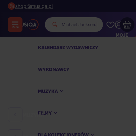
shop@musiqa.pl
Michael Ja
|
MOJE
KONTO
KALENDARZ WYDAWNICZY
Twój koszyk zakupowy jest pusty
WYKONAWCY
SPRAWDŹ NAJPOPULARNIEJSZE PRODUKTY
MUZYKA
Kup jeszcze za
400,00 zł
a dostawę macie za
darmo
FILMY
MUZYKA
Kontynuuj zakupy
DLA KOLEKCJONERÓW