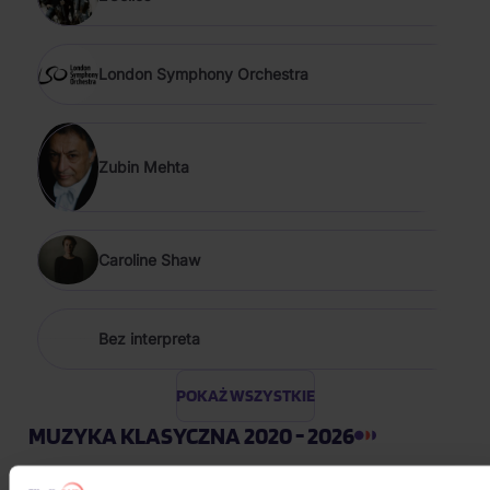
London Symphony Orchestra
Zubin Mehta
Caroline Shaw
Bez interpreta
POKAŻ WSZYSTKIE
MUZYKA KLASYCZNA 2020 - 2026
Bocelli Andrea: Duets (30th