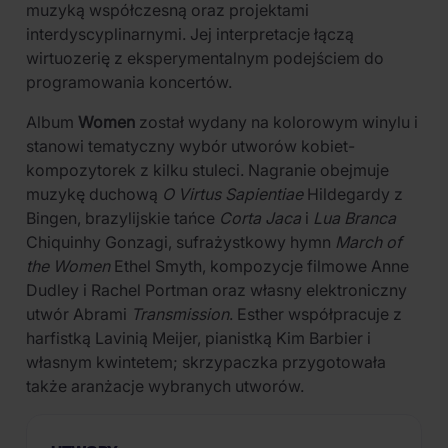
muzyką współczesną oraz projektami
interdyscyplinarnymi. Jej interpretacje łączą
wirtuozerię z eksperymentalnym podejściem do
programowania koncertów.
Album
Women
został wydany na kolorowym winylu i
stanowi tematyczny wybór utworów kobiet-
kompozytorek z kilku stuleci. Nagranie obejmuje
muzykę duchową
O Virtus Sapientiae
Hildegardy z
Bingen, brazylijskie tańce
Corta Jaca
i
Lua Branca
Chiquinhy Gonzagi, sufrażystkowy hymn
March of
the Women
Ethel Smyth, kompozycje filmowe Anne
Dudley i Rachel Portman oraz własny elektroniczny
utwór Abrami
Transmission
. Esther współpracuje z
harfistką Lavinią Meijer, pianistką Kim Barbier i
własnym kwintetem; skrzypaczka przygotowała
także aranżacje wybranych utworów.