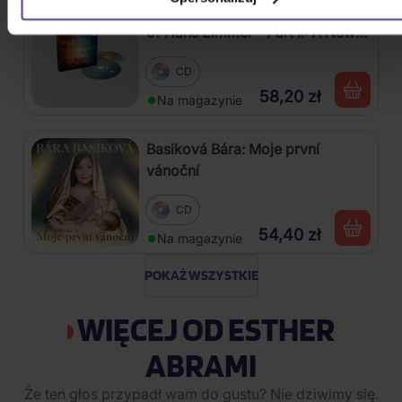
Soundtrack: Zimmer Hans: World
of Hans Zimmer - Part II: A New
Dimension
CD
58,20 zł
Na magazynie
Basiková Bára: Moje první
vánoční
CD
54,40 zł
Na magazynie
POKAŻ WSZYSTKIE
WIĘCEJ OD ESTHER
ABRAMI
Że ten głos przypadł wam do gustu? Nie dziwimy się.