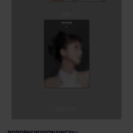
PODOBNI WYKONAWCY