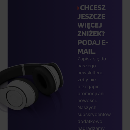
CHCESZ
JESZCZE
WIĘCEJ
ZNIŻEK?
PODAJ E-
MAIL.
Zapisz się do
naszego
newslettera,
żeby nie
przegapić
promocji ani
nowości.
Naszych
subskrybentów
dodatkowo
nagradzamy