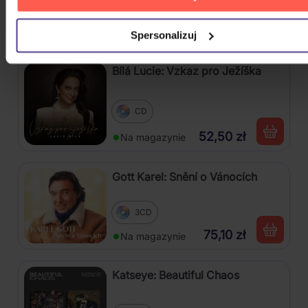
POKAŻ WSZYSTKIE
POP 2020 - 2026
Spersonalizuj
Bílá Lucie: Vzkaz pro Ježíška
CD
52,50 zł
Na magazynie
Gott Karel: Snění o Vánocích
3CD
75,10 zł
Na magazynie
Katseye: Beautiful Chaos