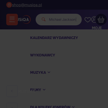
shop@musiqa.pl
Michael J
|
MOJE
KONTO
KALENDARZ WYDAWNICZY
Twój koszyk zakupowy jest pusty
WYKONAWCY
SPRAWDŹ NAJPOPULARNIEJSZE PRODUKTY
MUZYKA
Kup jeszcze za
400,00 zł
a dostawę macie za
darmo
FILMY
MUZYKA
Kontynuuj zakupy
DLA KOLEKCJONERÓW